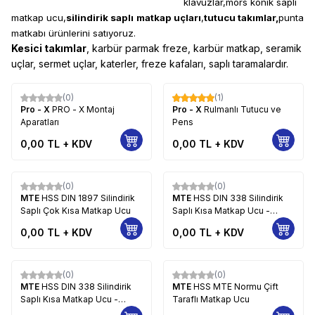
klavuzlar,mors konik saplı
matkap ucu,
silindirik saplı
matkap uçları
,
tutucu takımlar,
punta
matkabı ürünlerini satıyoruz.
Kesici takımlar
, karbür parmak freze, karbür matkap, seramik
uçlar, sermet uçlar, katerler, freze kafaları, saplı taramalardır.
(0)
(1)
Pro - X
PRO - X Montaj
Pro - X
Rulmanlı Tutucu ve
Aparatları
Pens
0,00
TL + KDV
0,00
TL + KDV
(0)
(0)
MTE
HSS DIN 1897 Silindirik
MTE
HSS DIN 338 Silindirik
Saplı Çok Kısa Matkap Ucu
Saplı Kısa Matkap Ucu -
HADDELİ
0,00
TL + KDV
0,00
TL + KDV
(0)
(0)
MTE
HSS DIN 338 Silindirik
MTE
HSS MTE Normu Çift
Saplı Kısa Matkap Ucu -
Taraflı Matkap Ucu
TAŞLANMIŞ