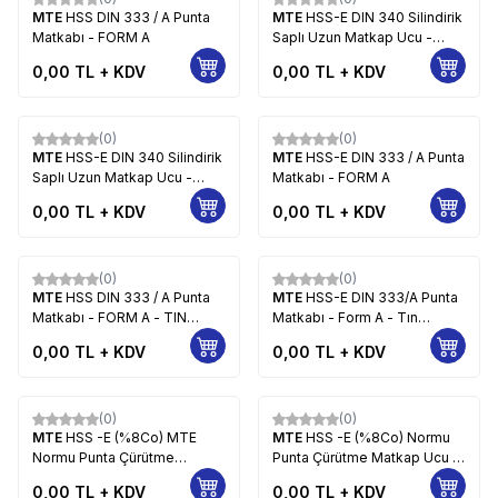
MTE
HSS DIN 333 / A Punta
MTE
HSS-E DIN 340 Silindirik
Matkabı - FORM A
Saplı Uzun Matkap Ucu -
GÜMÜŞ SERİ
0,00
TL + KDV
0,00
TL + KDV
(0)
(0)
MTE
HSS-E DIN 340 Silindirik
MTE
HSS-E DIN 333 / A Punta
Saplı Uzun Matkap Ucu -
Matkabı - FORM A
ALTIN SERİ
0,00
TL + KDV
0,00
TL + KDV
(0)
(0)
MTE
HSS DIN 333 / A Punta
MTE
HSS-E DIN 333/A Punta
Matkabı - FORM A - TIN
Matkabı - Form A - Tın
KAPLAMALI
Kaplamalı
0,00
TL + KDV
0,00
TL + KDV
(0)
(0)
MTE
HSS -E (%8Co) MTE
MTE
HSS -E (%8Co) Normu
Normu Punta Çürütme
Punta Çürütme Matkap Ucu -
Matkap Ucu - Kısa (Havalı
Uzun( El Breyzi İçin)
0,00
TL + KDV
0,00
TL + KDV
Tabancalar İçin )