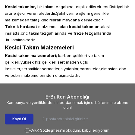
Kesici takımlar
, bir takım tezgahına tespit edilerek endüstriyel bir
ürüne şekil veren aletlerdir.Şekil verme işlemi genellikle
malzemeden talaş kaldırılarak meydana gelmektedir.
Teknik hırdavat
malzemesi olan
kesici takımlar
talaşlı
imalatta,cnc takım tezgahlarında ve freze tezgahlarında
kullanılmaktadır.
Kesici Takım Malzemeleri
Kesici takım malzemeleri
; karbon çelikleri ve takım
çelikleri,yüksek hız çelikleri,sert maden uçlu
kesiciler,seramikler,sermetler,siyalonlar,coroniteler,elmaslar, cbn
ve pcbn malzemelerinden oluşmaktadır.
E-Bülten Aboneliği
Kampanya ve yeniliklerden haberdar olmak için e-bültenimize abone
olun!
Kayıt Ol
KVKK Sözleşmesi'ni
okudum, kabul ediyorum.