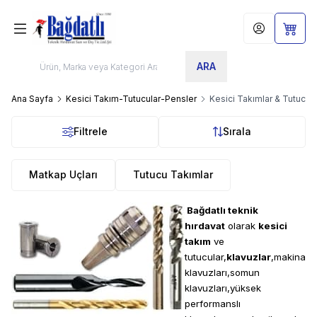
Hesabım
Sepet
ARA
Ana Sayfa
Kesici Takım-Tutucular-Pensler
Kesici Takımlar & Tutucula
Filtrele
Sırala
Matkap Uçları
Tutucu Takımlar
Bağdatlı teknik
hırdavat
olarak
kesici
takım
ve
tutucular,
klavuzlar
,makina
klavuzları,somun
klavuzları,yüksek
performanslı