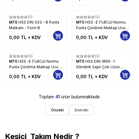
(0)
(0)
MTE
HSS DIN 333 - B Punta
MTE
HSS -E (%8Co) Normu
Matkabı - Form B
Punta Çürütme Matkap Ucu -
KISA (Havalı Tabancalar İçin )
0,00
TL + KDV
0,00
TL + KDV
Tın Kaplı
(0)
(0)
MTE
HSS -E (%8Co) Normu
MTE
HSS DIN 1869 -1
Punta Çürütme Matkap Ucu -
Silindirik Saplı Çok Uzun
Uzun ( El Breyzi İçin) Tın Kaplı
Matkap Ucu N Tipi
0,00
TL + KDV
0,00
TL + KDV
Toplam
41
ürün bulunmaktadır.
Önceki
Sonraki
Kesici Takım Nedir ?