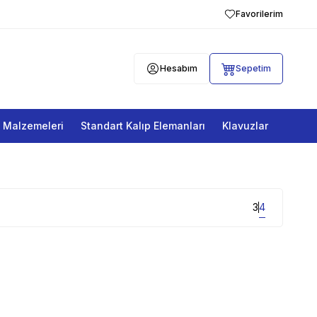
Favorilerim
Hesabım
Sepetim
a Malzemeleri
Standart Kalıp Elemanları
Klavuzlar
3
4