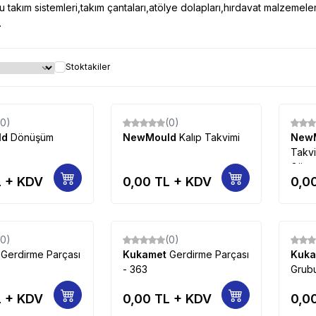
u takım sistemleri,takım çantaları,atölye dolapları,hırdavat malzemeleri
.
Stoktakiler
(0)
(0)
ld
Dönüşüm
NewMould
Kalıp Takvimi
New
Takvi
Göste
 + KDV
0,00
TL + KDV
0,0
(0)
(0)
t
Gerdirme Parçası
Kukamet
Gerdirme Parçası
Kuk
- 363
Grubu
 + KDV
0,00
TL + KDV
0,0