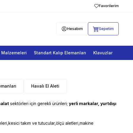
Favorilerim
Hesabım
Sepetim
a Malzemeleri
Standart Kalıp Elemanları
Klavuzlar
emanları
Havalı El Aleti
malat
sektörleri için gerekli ürünleri;
yerli markalar, yurtdışı
eri,kesici takım ve tutucular,ölçü aletleri,makine