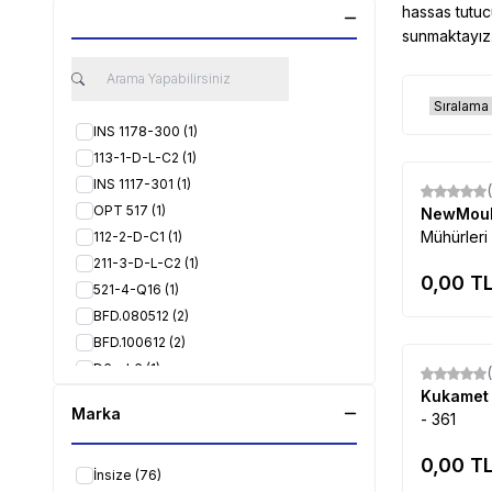
hassas
tutuc
sunmaktayız
INS 1178-300
(1)
113-1-D-L-C2
(1)
INS 1117-301
(1)
OPT 517
(1)
NewMou
Mühürleri
112-2-D-C1
(1)
211-3-D-L-C2
(1)
0,00
TL
521-4-Q16
(1)
BFD.080512
(2)
BFD.100612
(2)
D6 x L6
(1)
D7 x L7
(1)
Kukame
Marka
- 361
D5 x L5
(1)
D4 x L4
(1)
0,00
TL
D3 x L3
(1)
İnsize
(76)