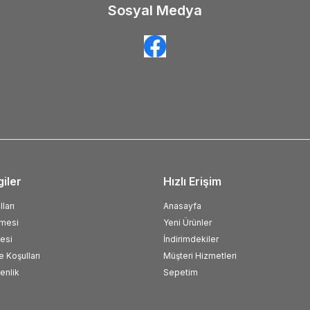
Sosyal Medya
giler
Hızlı Erişim
ları
Anasayfa
şmesi
Yeni Ürünler
esi
İndirimdekiler
e Koşulları
Müşteri Hizmetleri
venlik
Sepetim