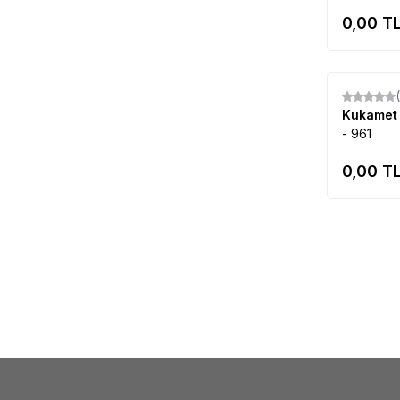
112-1
(1)
0,00
TL
INS 7391-T10
(1)
112-2
(1)
212-3-D-C3
(1)
112-3
(1)
Kukame
213-4-D-L-C2
(1)
- 961
112-4
(1)
211-1-D-C1
(1)
0,00
TL
112-5
(1)
S511-0-M
(1)
113-1
(1)
OPT-P 318
(1)
113-2
(1)
OPT 103K
(1)
113-3
(1)
112-5-D-C3
(1)
113-4
(1)
113-2-D-C3
(1)
113-5
(1)