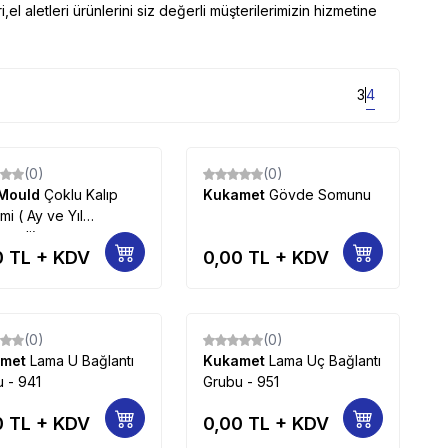
,el aletleri ürünlerini siz değerli müşterilerimizin hizmetine
3
4
(0)
(0)
Mould
​Çoklu Kalıp
Kukamet
Gövde Somunu
mi ( Ay ve Yıl
rgeli)
0
TL + KDV
0,00
TL + KDV
(0)
(0)
amet
Lama U Bağlantı
Kukamet
Lama Uç Bağlantı
 - 941
Grubu - 951
0
TL + KDV
0,00
TL + KDV