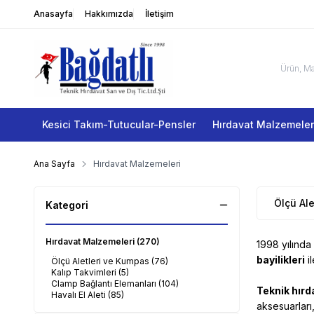
Anasayfa
Hakkımızda
İletişim
Kesici Takım-Tutucular-Pensler
Hırdavat Malzemeler
Ana Sayfa
Hırdavat Malzemeleri
Ölçü Al
Kategori
Hırdavat Malzemeleri
(270)
1998 yılında
bayilikleri
il
Ölçü Aletleri ve Kumpas
(76)
Kalıp Takvimleri
(5)
Clamp Bağlantı Elemanları
(104)
Teknik hırd
Havalı El Aleti
(85)
aksesuarları,