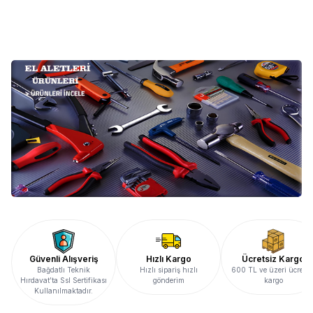
0,00
TL + KDV
0,00
TL + KDV
Güvenli Alışveriş
Hızlı Kargo
Ücretsiz Kargo
Bağdatlı Teknik
Hızlı sipariş hızlı
600 TL ve üzeri ücretsi
Hırdavat’ta Ssl Sertifikası
gönderim
kargo
Kullanılmaktadır.