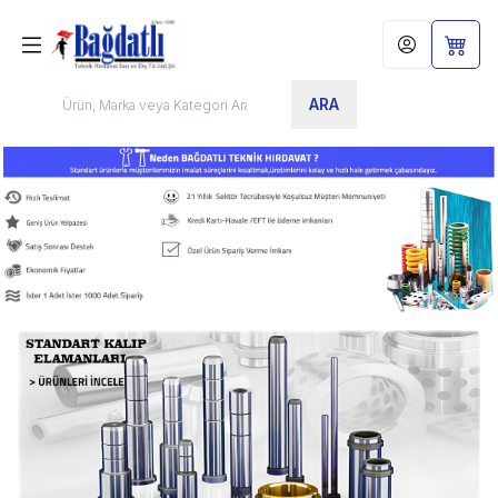
Hesabım
Sepet
ARA