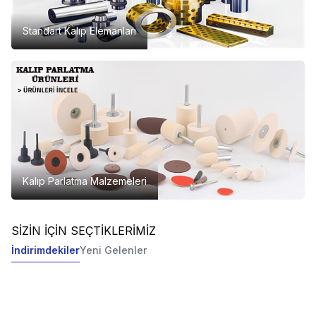
Standart Kalıp Elemanları
Kalıp Parlatma Malzemeleri
SİZİN İÇİN SEÇTİKLERİMİZ
İndirimdekiler
Yeni Gelenler
(0)
(0)
Yeni
Wınkel
Wincut Delme Kesme
Wınkel
Wincut Delme Kesme
Kılavuz Çekme Yağı - 5LT
Kılavuz Çekme Yağı - 760 ML