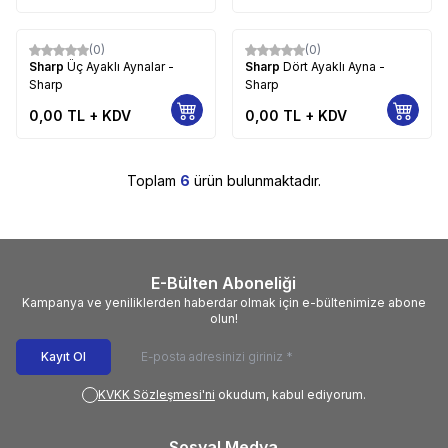
(0)
(0)
Sharp
Üç Ayaklı Aynalar -
Sharp
Dört Ayaklı Ayna -
Sharp
Sharp
0,00
TL + KDV
0,00
TL + KDV
Toplam
6
ürün bulunmaktadır.
E-Bülten Aboneliği
Kampanya ve yeniliklerden haberdar olmak için e-bültenimize abone
olun!
Kayıt Ol
KVKK Sözleşmesi'ni
okudum, kabul ediyorum.
Sosyal Medya