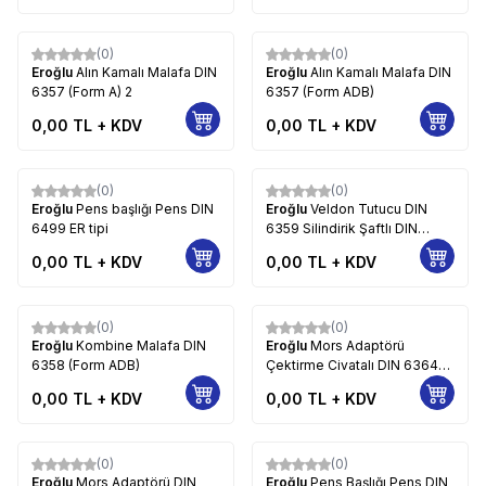
(0)
(0)
Eroğlu
Alın Kamalı Malafa DIN
Eroğlu
Alın Kamalı Malafa DIN
6357 (Form A) 2
6357 (Form ADB)
0,00
TL + KDV
0,00
TL + KDV
(0)
(0)
Eroğlu
Pens başlığı Pens DIN
Eroğlu
Veldon Tutucu DIN
6499 ER tipi
6359 Silindirik Şaftlı DIN
1835-E (Form ADB) 2
0,00
TL + KDV
0,00
TL + KDV
(0)
(0)
Eroğlu
Kombine Malafa DIN
Eroğlu
Mors Adaptörü
6358 (Form ADB)
Çektirme Civatalı DIN 6364
(Form A)
0,00
TL + KDV
0,00
TL + KDV
(0)
(0)
Eroğlu
Mors Adaptörü DIN
Eroğlu
Pens Başlığı Pens DIN