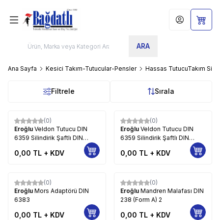
Hesabım
Sepet
ARA
Ana Sayfa
Kesici Takım-Tutucular-Pensler
Hassas TutucuTakım Sist
Filtrele
Sırala
(0)
(0)
Eroğlu
Veldon Tutucu DIN
Eroğlu
Veldon Tutucu DIN
6359 Silindirik Şaftlı DIN
6359 Silindirik Şaftlı DIN
1835-B (Form AD) 2
1835-B (Form ADB)
0,00
TL + KDV
0,00
TL + KDV
(0)
(0)
Eroğlu
Mors Adaptörü DIN
Eroğlu
Mandren Malafası DIN
6383
238 (Form A) 2
0,00
TL + KDV
0,00
TL + KDV