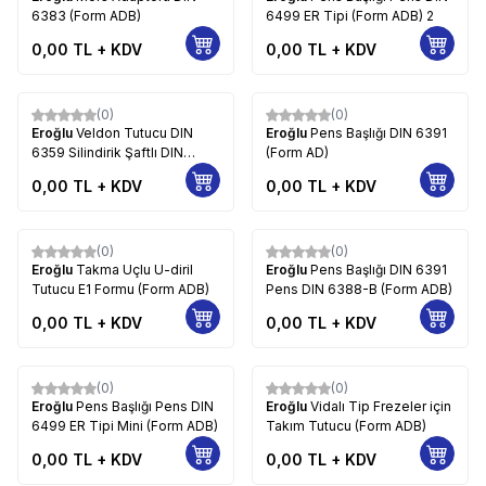
6383 (Form ADB)
6499 ER Tipi (Form ADB) 2
0,00
TL + KDV
0,00
TL + KDV
(0)
(0)
Eroğlu
Veldon Tutucu DIN
Eroğlu
Pens Başlığı DIN 6391
6359 Silindirik Şaftlı DIN
(Form AD)
1835-B İçten Soğutma Kanallı
0,00
TL + KDV
0,00
TL + KDV
(Form ADB)
(0)
(0)
Eroğlu
Takma Uçlu U-diril
Eroğlu
Pens Başlığı DIN 6391
Tutucu E1 Formu (Form ADB)
Pens DIN 6388-B (Form ADB)
0,00
TL + KDV
0,00
TL + KDV
(0)
(0)
Eroğlu
Pens Başlığı Pens DIN
Eroğlu
Vidalı Tip Frezeler için
6499 ER Tipi Mini (Form ADB)
Takım Tutucu (Form ADB)
0,00
TL + KDV
0,00
TL + KDV