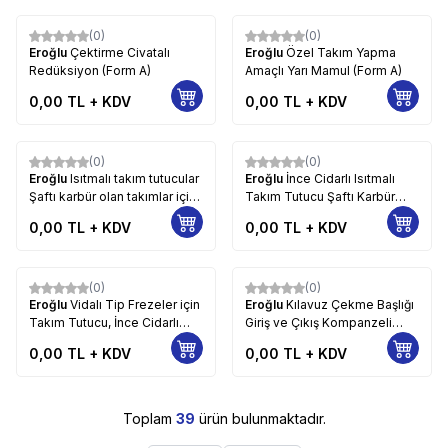
(0)
(0)
Eroğlu
Çektirme Civatalı
Eroğlu
Özel Takım Yapma
Redüksiyon (Form A)
Amaçlı Yarı Mamul (Form A)
0,00
TL + KDV
0,00
TL + KDV
(0)
(0)
Eroğlu
Isıtmalı takım tutucular
Eroğlu
İnce Cidarlı Isıtmalı
Şaftı karbür olan takımlar için
Takım Tutucu Şaftı Karbür
(Form ADB)
Olan Takımlar için (Form ADB)
0,00
TL + KDV
0,00
TL + KDV
(0)
(0)
Eroğlu
Vidalı Tip Frezeler için
Eroğlu
Kılavuz Çekme Başlığı
Takım Tutucu, İnce Cidarlı
Giriş ve Çıkış Kompanzeli
(Form ADB)
(Form A) 2
0,00
TL + KDV
0,00
TL + KDV
Toplam
39
ürün bulunmaktadır.