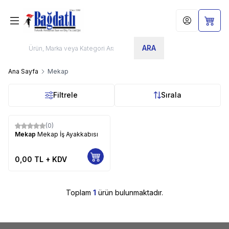
Hesabım
Sepet
ARA
Ana Sayfa
Mekap
Filtrele
Sırala
(0)
Yeni
Mekap
Mekap İş Ayakkabısı
0,00
TL + KDV
Toplam
1
ürün bulunmaktadır.