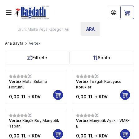
Hesabım
Sepet
ARA
Ana Sayfa
Vertex
Filtrele
Sırala
(0)
(0)
Vertex
Metal Sulama
Vertex
Tezgah Koruyucu
Hortumu
Körükler
0,00
TL + KDV
0,00
TL + KDV
(0)
(0)
Vertex
Küçük Boy Manyetik
Vertex
Manyetik Ayak - VMB-
Taban
B
0,00
TL + KDV
0,00
TL + KDV