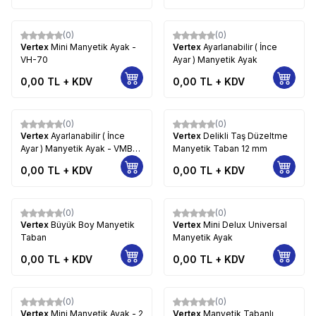
(0)
(0)
Vertex
Mini Manyetik Ayak -
Vertex
Ayarlanabilir ( İnce
VH-70
Ayar ) Manyetik Ayak
0,00
TL + KDV
0,00
TL + KDV
(0)
(0)
Vertex
Ayarlanabilir ( İnce
Vertex
Delikli Taş Düzeltme
Ayar ) Manyetik Ayak - VMB-
Manyetik Taban 12 mm
01
0,00
TL + KDV
0,00
TL + KDV
(0)
(0)
Vertex
Büyük Boy Manyetik
Vertex
Mini Delux Universal
Taban
Manyetik Ayak
0,00
TL + KDV
0,00
TL + KDV
(0)
(0)
Vertex
Mini Manyetik Ayak - 2
Vertex
Manyetik Tabanlı