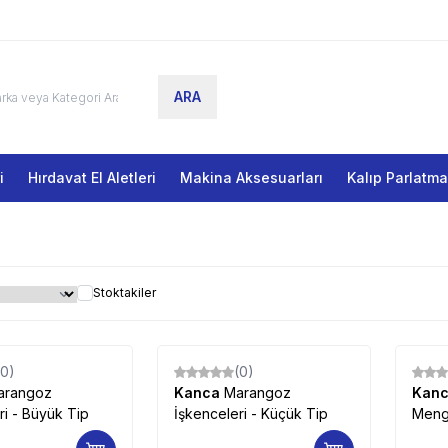
ARA
i
Hırdavat El Aletleri
Makina Aksesuarları
Kalıp Parlatm
Stoktakiler
(0)
(0)
arangoz
Kanca
Marangoz
Kan
ri - Büyük Tip
İşkenceleri - Küçük Tip
Meng