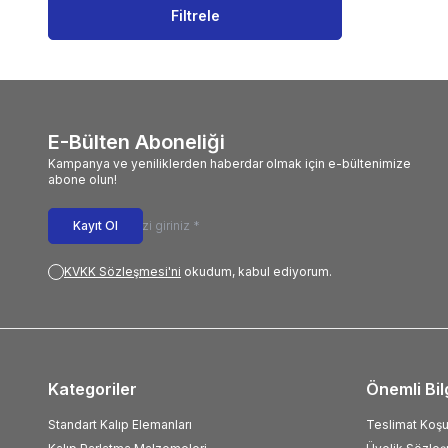
Filtrele
MIB1000
(1)
MIK600
(1)
MIB600
(1)
MIB300
(1)
MIB400
(1)
E-Bülten Aboneliği
MIK500
(1)
Kampanya ve yeniliklerden haberdar olmak için e-bültenimize
abone olun!
Kayıt Ol
KVKK Sözleşmesi'ni
okudum, kabul ediyorum.
Kategoriler
Önemli Bil
Standart Kalıp Elemanları
Teslimat Koşul