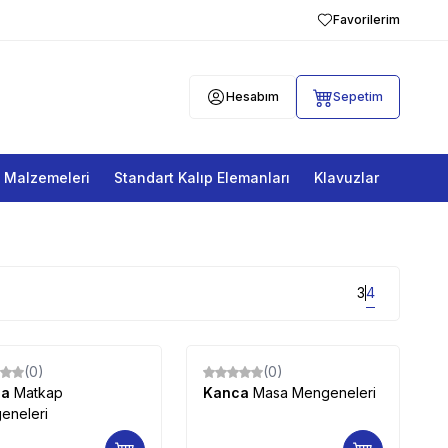
Favorilerim
Hesabım
Sepetim
a Malzemeleri
Standart Kalıp Elemanları
Klavuzlar
3
4
(0)
(0)
ca
Matkap
Kanca
Masa Mengeneleri
eneleri