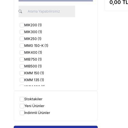
0,00
TL
MIK200
(1)
MIK300
(1)
MIK250
(1)
MMG 150-K
(1)
MIK400
(1)
MIB750
(1)
MIB500
(1)
KMM 150
(1)
KMM 135
(1)
KMM 200
(1)
KMM 175
(1)
Stoktakiler
MMG 080-K
(1)
Yeni Ürünler
MMG 100-K
(1)
İndirimli Ürünler
MMG 125-K
(1)
MIB1500
(1)
KMM 125
(1)