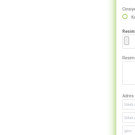
Cinsiy
K
Resim
Resim
Adres