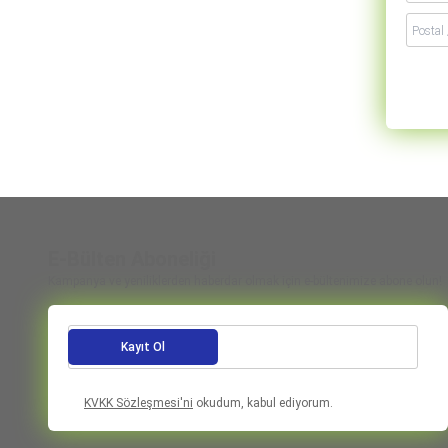
E-Bülten Aboneliği
Kampanya ve yeniliklerden haberdar olmak için e-bültenimize abone olun!
Kayıt Ol
KVKK Sözleşmesi'ni
okudum, kabul ediyorum.