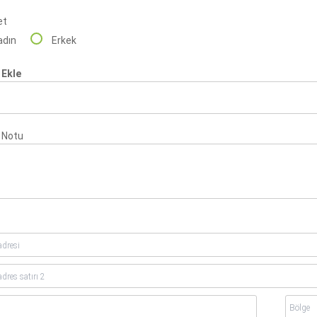
et
adın
Erkek
 Ekle
 Notu