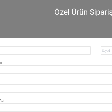
Özel Ürün Sipar
on
Adı