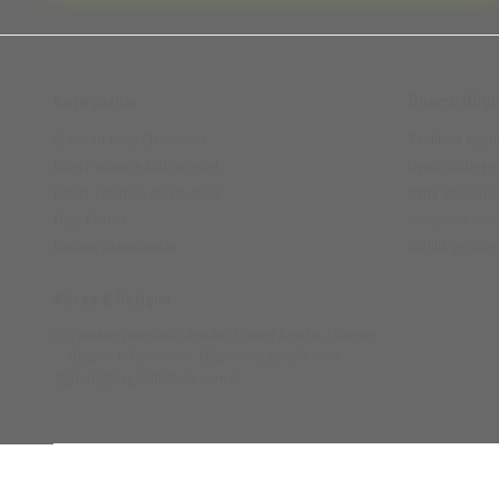
Kategoriler
Önemli Bilgi
Standart Kalıp Elemanları
Teslimat Koşul
Kalıp Parlatma Malzemeleri
Üyelik Sözleşm
Kesici Takımlar & Tutucular
Satış Sözleşm
Ölçü Aletleri
Garanti ve İade
Makina Aksesuarları
Gizlilik ve Güve
Adres & İletişim
Yönetim panelinde; Ayarlar / Genel Ayarlar / İletişim
Bilgileri bölümünden, bilgilerinizi girebilirsiniz.
info@bagdatliteknik.com.tr