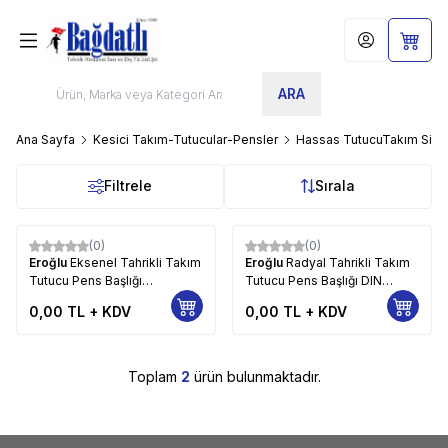
Hesabım
Sepet
ARA
Ana Sayfa
Kesici Takım-Tutucular-Pensler
Hassas TutucuTakım Sist
Filtrele
Sırala
(0)
(0)
Eroğlu
Eksenel Tahrikli Takım
Eroğlu
Radyal Tahrikli Takım
Tutucu Pens Başlığı
Tutucu Pens Başlığı DIN
Eksenden kaçık DIN 6499 5
6499,Referans Kamalı 79
0,00
TL + KDV
0,00
TL + KDV
Toplam
2
ürün bulunmaktadır.