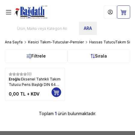
Hesabım
Sepet
ARA
Ana Sayfa
Kesici Takım-Tutucular-Pensler
Hassas TutucuTakım Sist
Filtrele
Sırala
(0)
Eroğlu
Eksenel Tahrikli Takım
Tutucu Pens Başlığı DIN 6499
198
0,00
TL + KDV
Toplam
1
ürün bulunmaktadır.