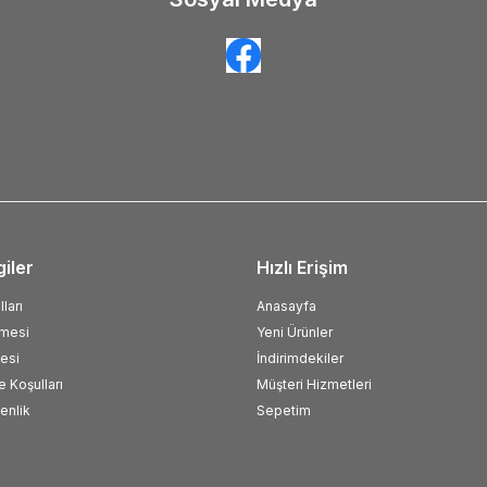
giler
Hızlı Erişim
ları
Anasayfa
şmesi
Yeni Ürünler
esi
İndirimdekiler
e Koşulları
Müşteri Hizmetleri
venlik
Sepetim