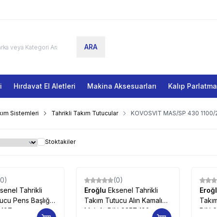
ARA
i
Hırdavat El Aletleri
Makina Aksesuarları
Kalıp Parlatm
ım Sistemleri
Tahrikli Takım Tutucular
KOVOSVIT MAS/SP 430 1100/250
Stoktakiler
(0)
(0)
senel Tahrikli
Eroğlu
Eksenel Tahrikli
Eroğ
ucu Pens Başlığı
Takım Tutucu Alın Kamalı
Takım
 197
Malafa DIN 6357 120
DIN 