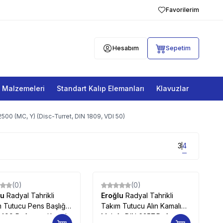
Favorilerim
Hesabım
Sepetim
a Malzemeleri
Standart Kalıp Elemanları
Klavuzlar
0 (MC, Y) (Disc-Turret, DIN 1809, VDI 50)
3
4
(0)
(0)
lu
Radyal Tahrikli
Eroğlu
Radyal Tahrikli
 Tutucu Pens Başlığı
Takım Tutucu Alın Kamalı
6499,Referans Kamalı
Malafa DIN 6357,Referans