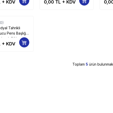
 + KDV
0,00
TL + KDV
0,0
75
(0)
dyal Tahrikli
ucu Pens Başlığı
 kaçık DIN
 + KDV
erans Kamalı 72
Toplam
5
ürün bulunmakt