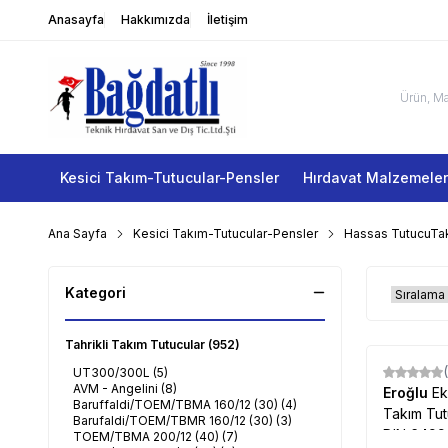
Anasayfa
Hakkımızda
İletişim
Kesici Takım-Tutucular-Pensler
Hırdavat Malzemeler
Ana Sayfa
Kesici Takım-Tutucular-Pensler
Hassas TutucuTak
Kategori
Tahrikli Takım Tutucular
(952)
UT300/300L
(5)
AVM - Angelini
(8)
Eroğlu
Ek
Baruffaldi/TOEM/TBMA 160/12 (30)
(4)
Takım Tut
Barufaldi/TOEM/TBMR 160/12 (30)
(3)
DIN 6499
TOEM/TBMA 200/12 (40)
(7)