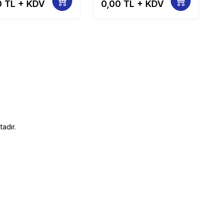
0
TL + KDV
0,00
TL + KDV
Kamalı 70
adır.