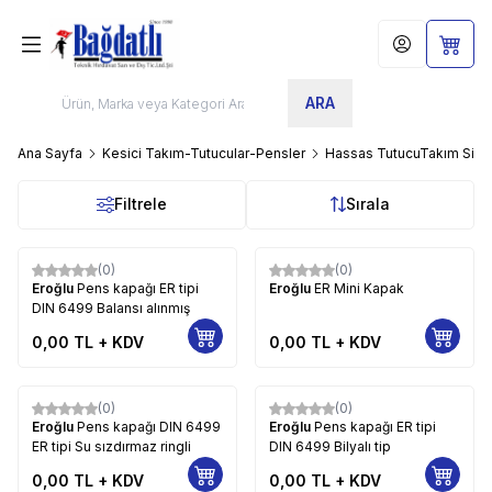
Hesabım
Sepet
ARA
Ana Sayfa
Kesici Takım-Tutucular-Pensler
Hassas TutucuTakım Sist
Filtrele
Sırala
(0)
(0)
Eroğlu
Pens kapağı ER tipi
Eroğlu
ER Mini Kapak
DIN 6499 Balansı alınmış
0,00
TL + KDV
0,00
TL + KDV
(0)
(0)
Eroğlu
Pens kapağı DIN 6499
Eroğlu
Pens kapağı ER tipi
ER tipi Su sızdırmaz ringli
DIN 6499 Bilyalı tip
0,00
TL + KDV
0,00
TL + KDV