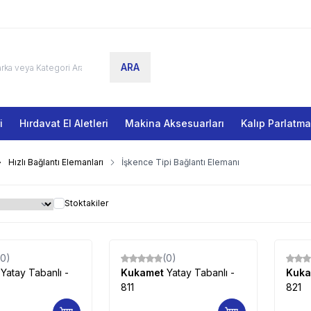
ARA
i
Hırdavat El Aletleri
Makina Aksesuarları
Kalıp Parlatm
Hızlı Bağlantı Elemanları
İşkence Tipi Bağlantı Elemanı
Stoktakiler
(0)
(0)
t
Yatay Tabanlı -
Kukamet
Yatay Tabanlı -
Kuk
811
821