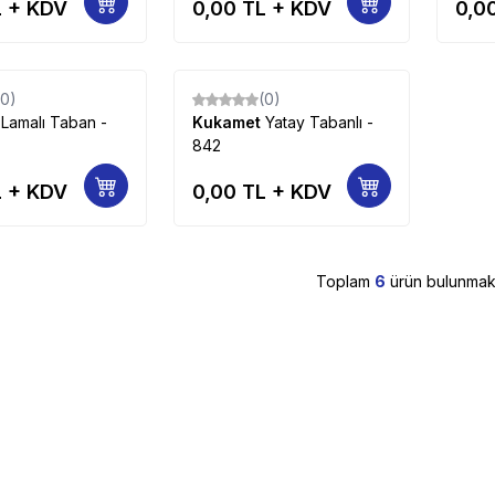
 + KDV
0,00
TL + KDV
0,0
(0)
(0)
Yeni
t
Lamalı Taban -
Kukamet
Yatay Tabanlı -
842
 + KDV
0,00
TL + KDV
Toplam
6
ürün bulunmakt