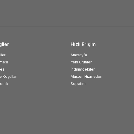
giler
Hızlı Erişim
ları
Anasayfa
şmesi
Yeni Ürünler
esi
İndirimdekiler
e Koşulları
Müşteri Hizmetleri
venlik
Sepetim