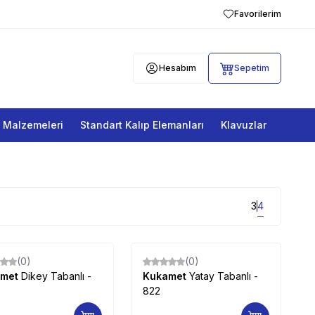
Favorilerim
Hesabım
Sepetim
a Malzemeleri
Standart Kalıp Elemanları
Klavuzlar
3
4
(0)
(0)
amet
Dikey Tabanlı -
Kukamet
Yatay Tabanlı -
822