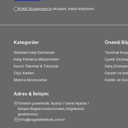
KVKK Sözleşmesi'ni
okudum, kabul ediyorum.
Kategoriler
Önemli Bil
Standart Kalıp Elemanları
Teslimat Koşul
Kalıp Parlatma Malzemeleri
Üyelik Sözle
Kesici Takımlar & Tutucular
Satış Sözleşm
Ölçü Aletleri
Garanti ve İad
Makina Aksesuarları
Gizlilik ve Gü
Adres & İletişim
Yönetim panelinde; Ayarlar / Genel Ayarlar /
İletişim Bilgileri bölümünden, bilgilerinizi
girebilirsiniz.
info@bagdatliteknik.com.tr