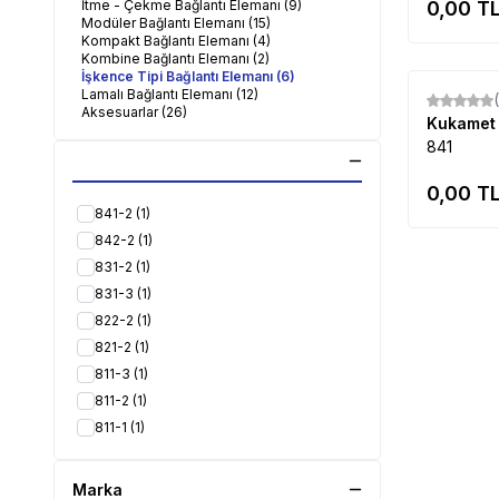
İtme - Çekme Bağlantı Elemanı
(9)
0,00
TL
Modüler Bağlantı Elemanı
(15)
Kompakt Bağlantı Elemanı
(4)
Kombine Bağlantı Elemanı
(2)
İşkence Tipi Bağlantı Elemanı
(6)
Lamalı Bağlantı Elemanı
(12)
Aksesuarlar
(26)
Kukame
841
0,00
TL
841-2
(1)
842-2
(1)
831-2
(1)
831-3
(1)
822-2
(1)
821-2
(1)
811-3
(1)
811-2
(1)
811-1
(1)
Marka