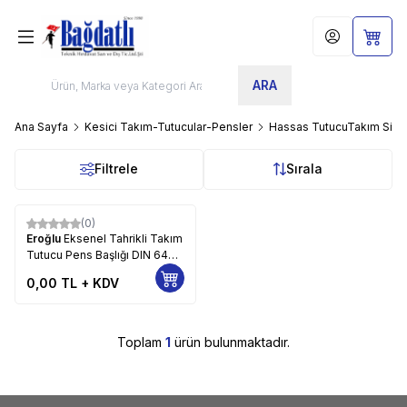
Hesabım
Sepet
ARA
Ana Sayfa
Kesici Takım-Tutucular-Pensler
Hassas TutucuTakım Sist
Filtrele
Sırala
(0)
Eroğlu
Eksenel Tahrikli Takım
Tutucu Pens Başlığı DIN 6499
186
0,00
TL + KDV
Toplam
1
ürün bulunmaktadır.