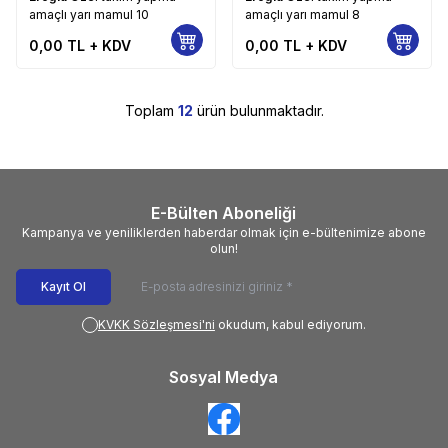
amaçlı yarı mamul 10
amaçlı yarı mamul 8
0,00
TL + KDV
0,00
TL + KDV
Toplam
12
ürün bulunmaktadır.
E-Bülten Aboneliği
Kampanya ve yeniliklerden haberdar olmak için e-bültenimize abone
olun!
Kayıt Ol
KVKK Sözleşmesi'ni
okudum, kabul ediyorum.
Sosyal Medya