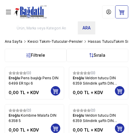
Hesabım
Sepet
ARA
Ana Sayfa
Kesici Takım-Tutucular-Pensler
Hassas TutucuTakım Sist
Filtrele
Sırala
(0)
(0)
Eroğlu
Pens başlığı Pens DIN
Eroğlu
Veldon tutucu DIN
6499 ER tipi 6
6359 Silindirik şaftlı DIN
1835-B 5
0,00
TL + KDV
0,00
TL + KDV
(0)
(0)
Eroğlu
Kombine Malafa DIN
Eroğlu
Veldon tutucu DIN
6358 5
6359 Silindirik şaftlı DIN
1835-B İçten soğutma kanallı
0,00
TL + KDV
0,00
TL + KDV
5