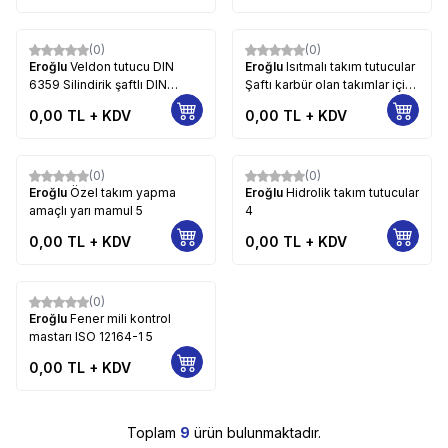
(0)
(0)
Eroğlu
Veldon tutucu DIN
Eroğlu
Isıtmalı takım tutucular
6359 Silindirik şaftlı DIN
Şaftı karbür olan takımlar için
1835-E 5
5
0,00
TL + KDV
0,00
TL + KDV
(0)
(0)
Eroğlu
Özel takım yapma
Eroğlu
Hidrolik takım tutucular
amaçlı yarı mamul 5
4
0,00
TL + KDV
0,00
TL + KDV
(0)
Eroğlu
Fener mili kontrol
mastarı ISO 12164-1 5
0,00
TL + KDV
Toplam
9
ürün bulunmaktadır.