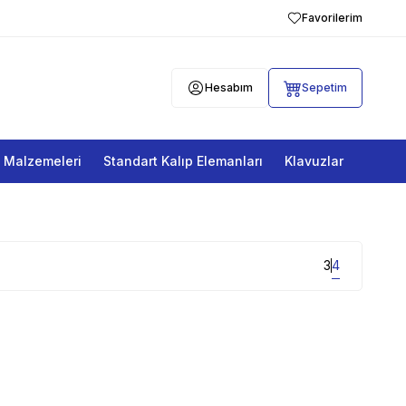
Favorilerim
Hesabım
Sepetim
a Malzemeleri
Standart Kalıp Elemanları
Klavuzlar
3
4