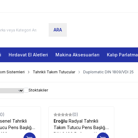
ARA
i
Hırdavat El Aletleri
Makina Aksesuarları
Kalıp Parlatm
ım Sistemleri
Tahrikli Takım Tutucular
Duplomatic DIN 1809/VDI 25
Stoktakiler
(0)
(0)
senel Tahrikli
Eroğlu
Radyal Tahrikli
ucu Pens Başlığı
Takım Tutucu Pens Başlığı
 103
DIN 6499,Referans Kamalı