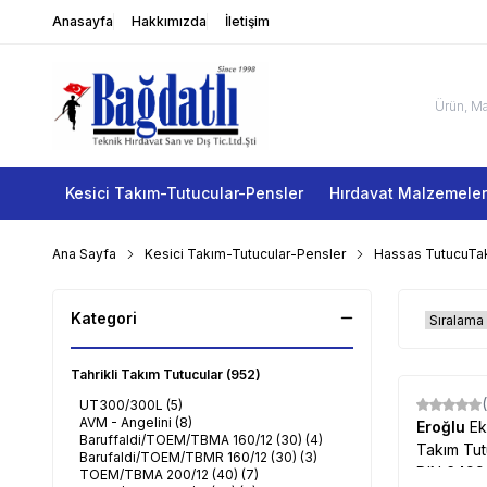
Anasayfa
Hakkımızda
İletişim
Kesici Takım-Tutucular-Pensler
Hırdavat Malzemeler
Ana Sayfa
Kesici Takım-Tutucular-Pensler
Hassas TutucuTak
Kategori
Tahrikli Takım Tutucular
(952)
UT300/300L
(5)
AVM - Angelini
(8)
Eroğlu
Ek
Baruffaldi/TOEM/TBMA 160/12 (30)
(4)
Takım Tut
Barufaldi/TOEM/TBMR 160/12 (30)
(3)
DIN 6499
TOEM/TBMA 200/12 (40)
(7)