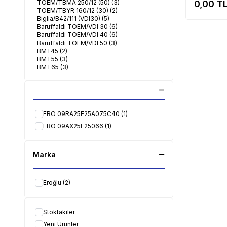
TOEM/TBMA 250/12 (50)
(3)
0,00
TL
TOEM/TBYR 160/12 (30)
(2)
Biglia/B42/111 (VDI30)
(5)
Baruffaldi TOEM/VDI 30
(6)
Baruffaldi TOEM/VDI 40
(6)
Baruffaldi TOEM/VDI 50
(3)
BMT45
(2)
BMT55
(3)
BMT65
(3)
BMT75
(2)
Benzinger/GOFuture B2
(1)
Benzinger/TNI
(1)
Boehringer/NG180/200
(5)
Cincinnati/Hawk 150
(5)
ERO 09RA25E25A075C40
(1)
Cincinnati/Hawk 200/250
(4)
CMZ/TA 15/20/25/30 (M/Y/S/MS/YS)
(2)
ERO 09AX25E25066
(1)
CMZ/TL 20/25
(2)
CMZ/TBI 520 (VDI50)
(3)
CMZ/TL 20M (VDI40)
(5)
Marka
CMZ/TC 15/20/25/30/35
(2)
Colchester/Tornado 120D
(3)
Colchester/Tornado T6M
(3)
Colchester/Tornado 120M
(3)
Eroğlu
(2)
Colchester/Tornado T6M/120M
(2)
Colchester/Tornado T10M
(5)
Colchester/Tornado T8M/220M
(5)
Stoktakiler
Daewoo/Puma 200
(5)
Daewoo/Puma 350
(5)
Yeni Ürünler