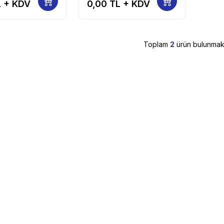
 + KDV
0,00
TL + KDV
42
Toplam
2
ürün bulunmakt