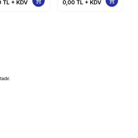
0
TL + KDV
0,00
TL + KDV
Kamalı 37
adır.