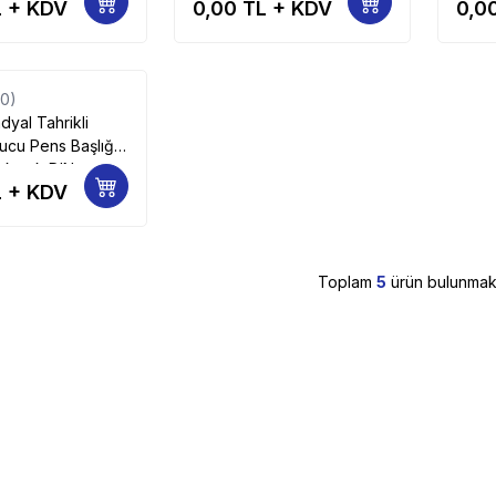
 + KDV
0,00
TL + KDV
0,0
41
(0)
dyal Tahrikli
ucu Pens Başlığı
 kaçık DIN
 + KDV
erans Kamalı 39
Toplam
5
ürün bulunmakt