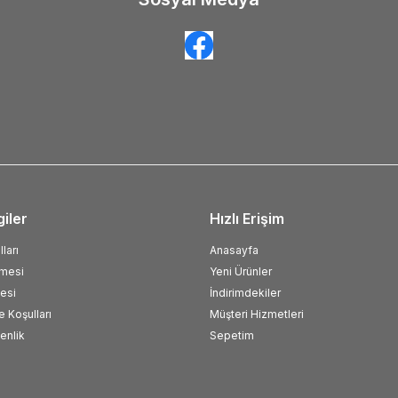
giler
Hızlı Erişim
ları
Anasayfa
şmesi
Yeni Ürünler
esi
İndirimdekiler
e Koşulları
Müşteri Hizmetleri
venlik
Sepetim