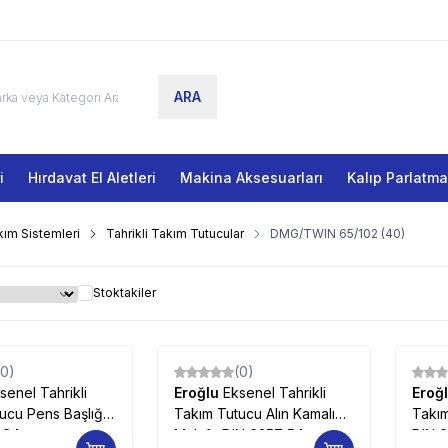
ARA
i
Hırdavat El Aletleri
Makina Aksesuarları
Kalıp Parlatm
ım Sistemleri
Tahrikli Takım Tutucular
DMG/TWIN 65/102 (40)
Stoktakiler
(0)
(0)
senel Tahrikli
Eroğlu
Eksenel Tahrikli
Eroğ
ucu Pens Başlığı
Takım Tutucu Alın Kamalı
Takım
 64
Malafa DIN 6357 54
DIN 