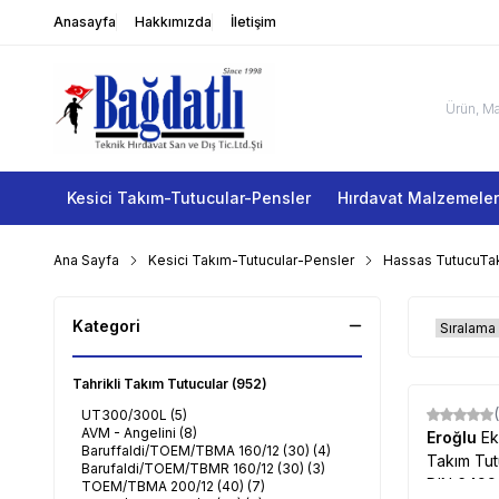
Anasayfa
Hakkımızda
İletişim
Kesici Takım-Tutucular-Pensler
Hırdavat Malzemeler
Ana Sayfa
Kesici Takım-Tutucular-Pensler
Hassas TutucuTak
Kategori
Tahrikli Takım Tutucular
(952)
UT300/300L
(5)
AVM - Angelini
(8)
Eroğlu
Ek
Baruffaldi/TOEM/TBMA 160/12 (30)
(4)
Takım Tut
Barufaldi/TOEM/TBMR 160/12 (30)
(3)
DIN 6499
TOEM/TBMA 200/12 (40)
(7)