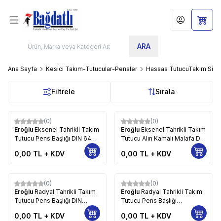
Hesabım
Sepet
ARA
Ana Sayfa
Kesici Takım-Tutucular-Pensler
Hassas TutucuTakım Sist
Filtrele
Sırala
(0)
(0)
Eroğlu
Eksenel Tahrikli Takım
Eroğlu
Eksenel Tahrikli Takım
Tutucu Pens Başlığı DIN 6499
Tutucu Alın Kamalı Malafa DIN
20
6357 14
0,00
TL + KDV
0,00
TL + KDV
(0)
(0)
Eroğlu
Radyal Tahrikli Takım
Eroğlu
Radyal Tahrikli Takım
Tutucu Pens Başlığı DIN
Tutucu Pens Başlığı
6499,Referans Kamalı 12
Eksenden kaçık DIN
0,00
TL + KDV
0,00
TL + KDV
6499,Referans Kamalı 11